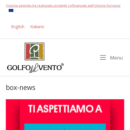
Skip
Questa azienda ha realizzato progetti cofinanziati dall'Unione Europea
to
content
English
Italiano
Home
Me
Menu
box-news